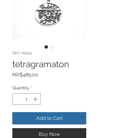
SKU: 00543
tetragramaton
Price
MX$489.00
Quantity
*
Add to Cart
Buy Now