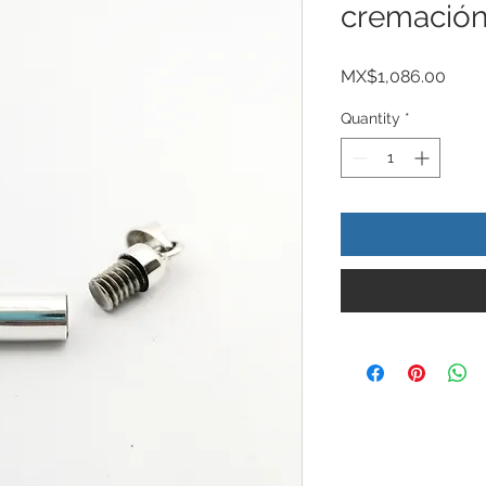
cremació
Price
MX$1,086.00
Quantity
*