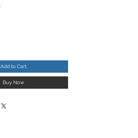
n
Add to Cart
Buy Now