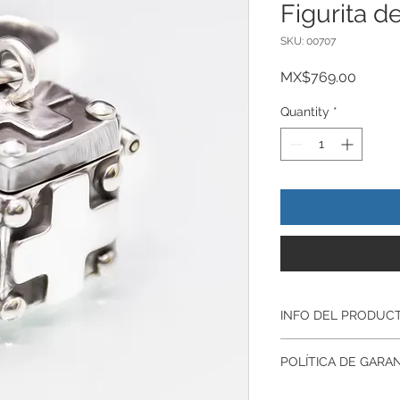
Figurita d
SKU: 00707
Price
MX$769.00
Quantity
*
INFO DEL PRODUC
Lleva siempre contig
POLÍTICA DE GARA
Todos nuestros prod
artesanalmente en p
Garantía De Fabrica