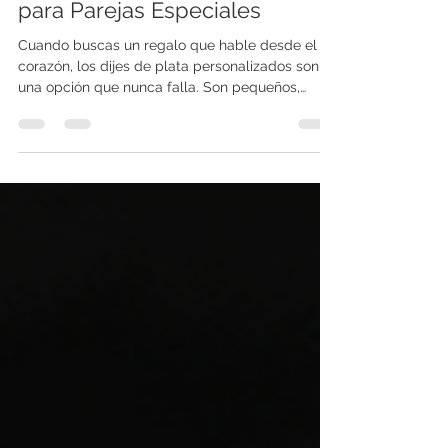
Jose Eduardo Toledo Pacheco
27 may
4 min de lectura
Dijes de Plata Personalizados
para Parejas Especiales
Cuando buscas un regalo que hable desde el
corazón, los dijes de plata personalizados son
una opción que nunca falla. Son pequeños,
delicados y llenos de significado. Perfectos para
parejas que quieren llevar un símbolo de su
amor siempre cerca. En este post, te voy a
contar todo lo que necesitas saber para elegir el
dije ideal y por qué la plata .925 es la mejor
opción para estas piezas tan especiales. La
magia de los dijes de plata personalizados Los
dijes personalizados ti