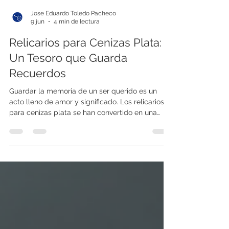
Jose Eduardo Toledo Pacheco
9 jun
4 min de lectura
Relicarios para Cenizas Plata:
Un Tesoro que Guarda
Recuerdos
Guardar la memoria de un ser querido es un
acto lleno de amor y significado. Los relicarios
para cenizas plata se han convertido en una
opción muy especial para quienes buscan
conservar esas cenizas de manera elegante y
discreta. En este espacio, te contaré todo lo que
necesitas saber para elegir el relicario perfecto,
cómo cuidarlo y por qué la plata es el material
ideal para este propósito. ¿Por qué elegir
relicarios para cenizas plata? La plata es un