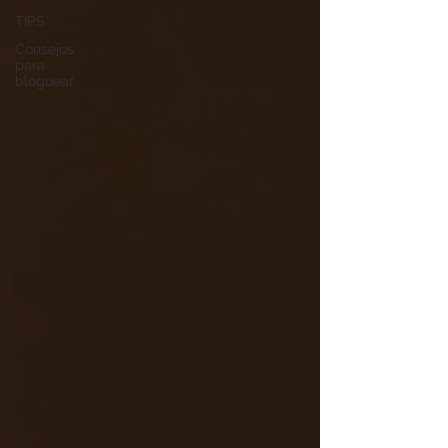
TIPS
Consejos
para
bloguear