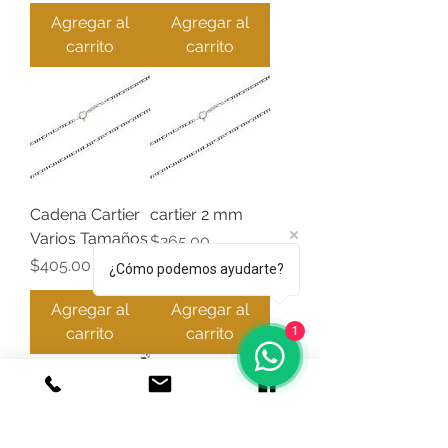
Agregar al
Agregar al
carrito
carrito
Cadena Cartier
cartier 2 mm
Varios Tamaños
Precio
$265.00
Precio
$405.00
¿Cómo podemos ayudarte?
Agregar al
Agregar al
carrito
carrito
1