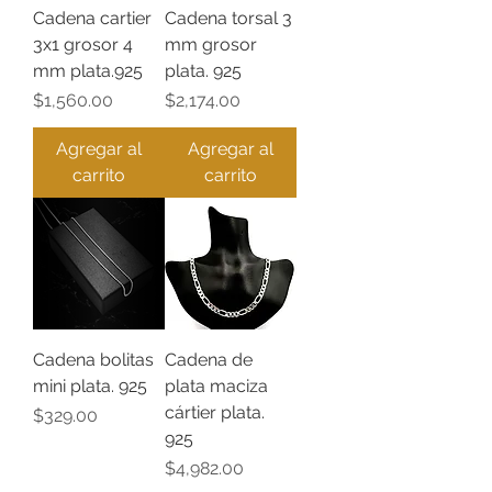
Cadena cartier
Cadena torsal 3
3x1 grosor 4
mm grosor
mm plata.925
plata. 925
Precio
Precio
$1,560.00
$2,174.00
Agregar al
Agregar al
carrito
carrito
Cadena bolitas
Cadena de
mini plata. 925
plata maciza
cártier plata.
Precio
$329.00
925
Precio
$4,982.00