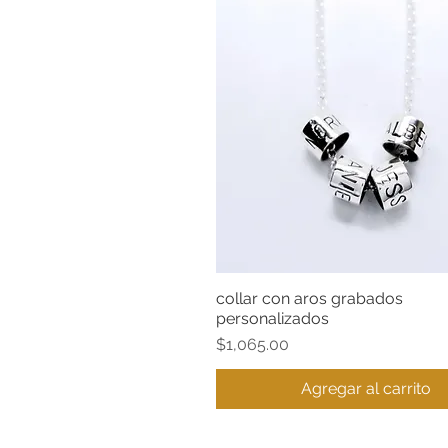
collar con aros grabados
Vista rápida
personalizados
Precio
$1,065.00
Agregar al carrito