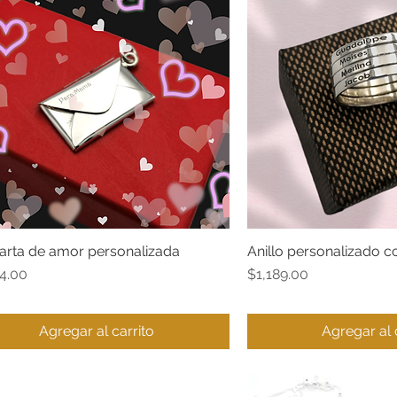
carta de amor personalizada
Anillo personalizado 
Vista rápida
Vista ráp
o
Precio
4.00
$1,189.00
Agregar al carrito
Agregar al 