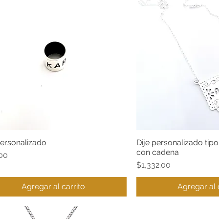
ersonalizado
Dije personalizado tip
Vista rápida
Vista ráp
con cadena
o
00
Precio
$1,332.00
Agregar al carrito
Agregar al 