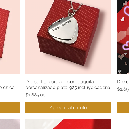
Dije cartita corazón con plaquita
Dije 
Vista rápida
o chico
personalizado plata. 925 incluye cadena
Preci
$1,69
Precio
$1,885.00
Agregar al carrito