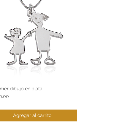
imer dibujo en plata
Vista rápida
o
0.00
Agregar al carrito