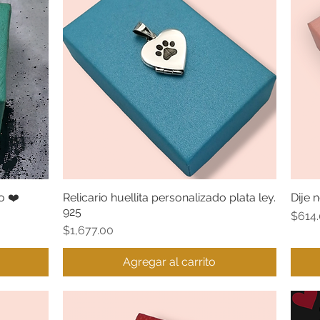
o ❤️
Relicario huellita personalizado plata ley.
Dije 
Vista rápida
925
Preci
$614
Precio
$1,677.00
Agregar al carrito