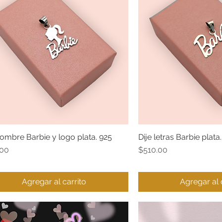
nombre Barbie y logo plata. 925
Dije letras Barbie plata
Vista rápida
Vista ráp
o
Precio
.00
$510.00
Agregar al carrito
Agregar al 