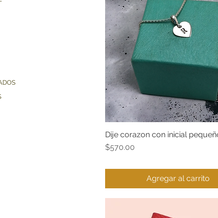
ADOS
S
Dije corazon con inicial pequeñ
Vista rápida
Precio
$570.00
Agregar al carrito