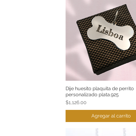
Dije huesito plaquita de perrito
Vista rápida
personalizado plata.925
Precio
$1,126.00
Agregar al carrito