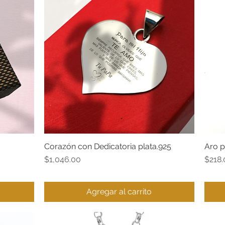
Corazón con Dedicatoria plata.925
Aro p
Vista rápida
Precio
Preci
$1,046.00
$218.
Agregar al carrito