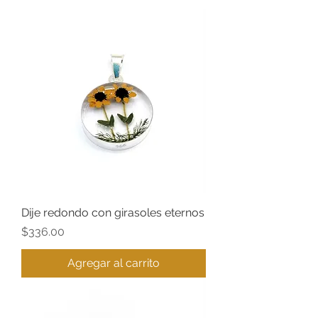
Dije redondo con girasoles eternos
Precio
$336.00
Agregar al carrito