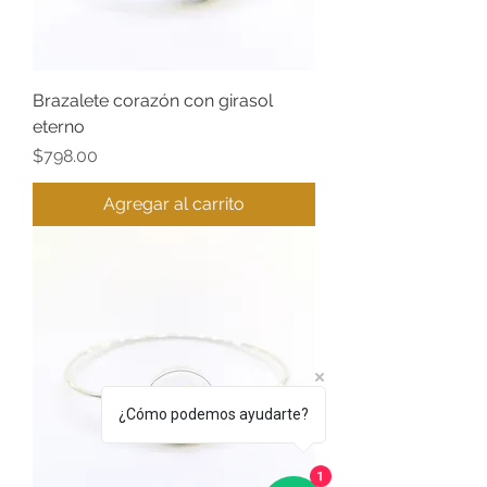
Brazalete corazón con girasol
eterno
Precio
$798.00
Agregar al carrito
¿Cómo podemos ayudarte?
1