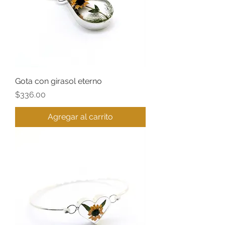
Gota con girasol eterno
Precio
$336.00
Agregar al carrito