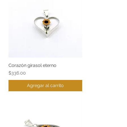
Corazón girasol eterno
Precio
$336.00
Agregar al carrito