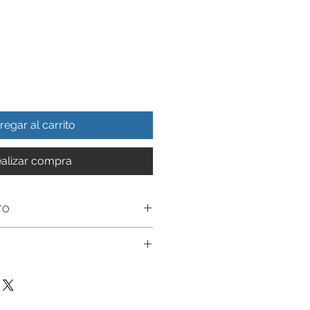
regar al carrito
alizar compra
TO
Realizado en Autentica plata
uctos estan garantizados
son Revisados antes de su Envio
sotros, pieza
tados, le ofrecemos Garantía en
mente por Artesanos
ibe, tambien Reparacion De
uidamos la calidad en nuestros