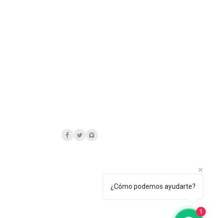
ida
tisfaccion de nuestros clientes.
os productos y lo garantizamos
ecto de Fabricacion.
las irregularidades o variaciones
ceso artesanal o a las
rales se consideran parte del
o y no deben considerarse un
¿Cómo podemos ayudarte?
1