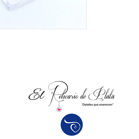
Fabricante De Por V
productos para la sa
Respaldamos nuestr
contra cualquier def
Tenga en cuenta que 
leves debidas al pro
características natu
carácter del artícul
defecto.