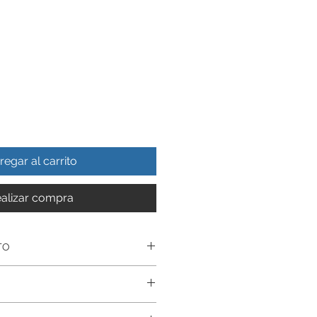
regar al carrito
alizar compra
TO
realizado en Autentica plata
uctos estan realizados
nte De Por Vida