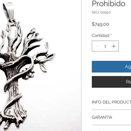
Prohibido
SKU: 00550
Precio
$749.00
Cantidad
*
Ag
Re
INFO DEL PRODUC
Producto Original , 
GARANTIA
ley.925
Todos nuestros prod
Garantía De Fabrica