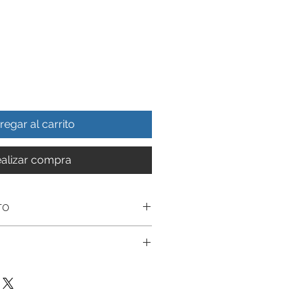
regar al carrito
alizar compra
TO
Realizado en Autentica plata
uctos estan garantizados
son Revisados antes de su Envio
sotros, pieza
tados, le ofrecemos Garantía en
mente por Artesanos
ibe, tambien Reparacion De
uidamos la calidad en nuestros