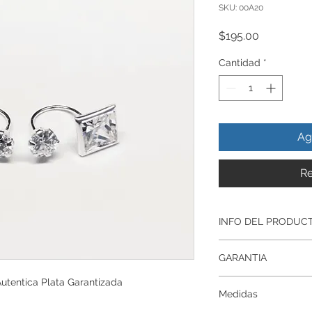
SKU: 00A20
Precio
$195.00
Cantidad
*
Ag
Re
INFO DEL PRODUC
Producto Original , 
GARANTIA
ley.925
Todos nuestros prod
Autentica Plata Garantizada
Garantía De Fabrica
artesanalmente , si
Medidas
Respaldamos nuestr
nuestros productos p