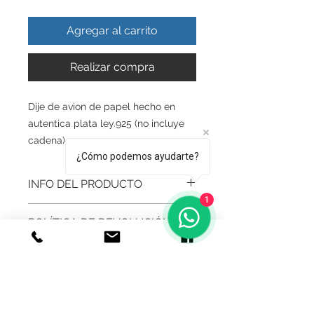
Agregar al carrito
Realizar compra
Dije de avion de papel hecho en
autentica plata ley.925 (no incluye
cadena)
¿Cómo podemos ayudarte?
INFO DEL PRODUCTO
1
Producto Original , realizado en
POLÍTICA DE DEVOLUCIÓN Y
Autentica plata ley.925
REEMBOLSO
Todos nuestros productos estan
realizados artesanalmente , siempre
GARANTIA
cuidando la calidad en nuestros
Medidas
productos para la satisfaccion de
Garantía De Fabricante De Por Vida
nuestros clientes.
1.7 cm de ancho
Respaldamos nuestros productos y