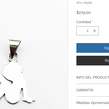
SKU: 00584
Precio
$279.00
Cantidad
*
Ag
Re
INFO DEL PRODUC
Producto Original , 
GARANTIA
ley.925
Todos nuestros prod
Garantía De Fabrica
artesanalmente , si
Medidas Aproximad
Respaldamos nuestr
nuestros productos p