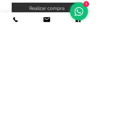
1
Realizar compra
dije de blanca nieves y principe
© 2020 Joyeria el relicario de plata.