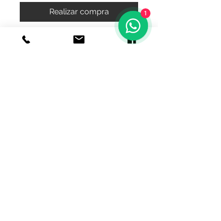
Realizar compra
1
bonitos y elegantes broquel de
forma de copo de nieve
© 2020 Joyeria el relicario de plata.