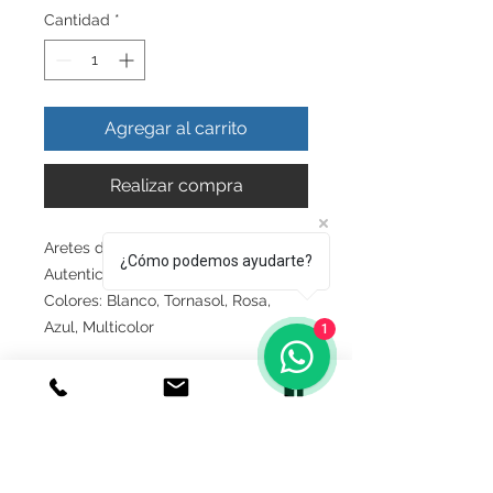
Cantidad
*
Agregar al carrito
Realizar compra
Aretes de Zirconias Hecho en
¿Cómo podemos ayudarte?
Autentica plata Garantizada
Colores: Blanco, Tornasol, Rosa,
Azul, Multicolor
1
INFO DEL PRODUCTO
Producto Original , realizado en
GARANTIA
Autentica plata ley.925
Todos nuestros productos estan