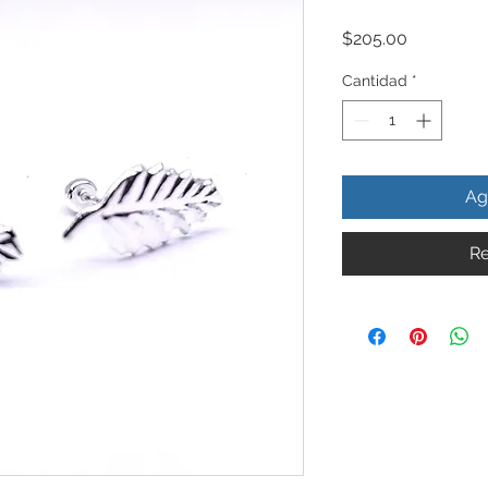
Precio
$205.00
Cantidad
*
Ag
Re