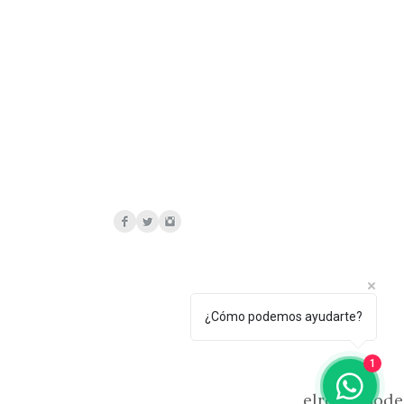
¿Cómo podemos ayudarte?
1
elrelicariod