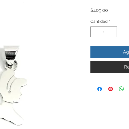
Precio
$409.00
Cantidad
*
Ag
Re