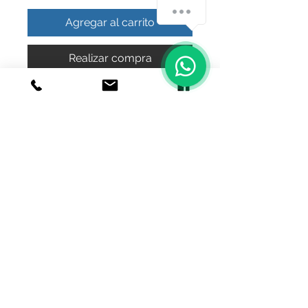
Agregar al carrito
Realizar compra
Collar  cinturón de estrellas  1 linea 
plata ley. 925
© 2020 Joyeria el relicario de plata.