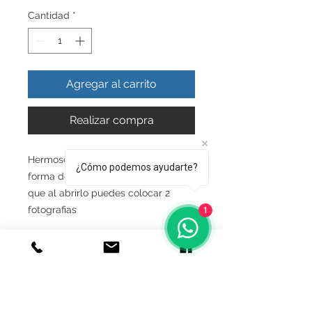
Cantidad
*
Agregar al carrito
Realizar compra
Hermoso Relicario Guardapelo en
¿Cómo podemos ayudarte?
forma de corazon bombado liso y
que al abrirlo puedes colocar 2
fotografias
1
INFO DEL PRODUCTO
Producto Original , realizado en
GARANTIA
Autentica plata ley.925
Todos nuestros productos estan