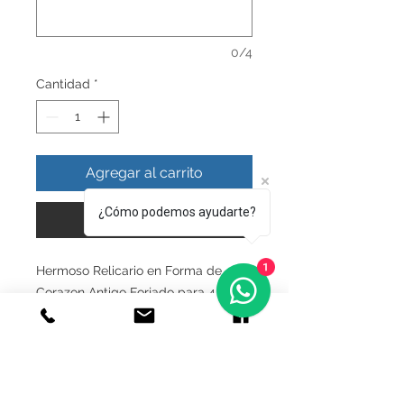
0/4
Cantidad
*
Agregar al carrito
¿Cómo podemos ayudarte?
Realizar compra
1
Hermoso Relicario en Forma de
Corazon Antigo Forjado para 4
fotografias Album
INFO DEL PRODUCTO
Producto Original , realizado en