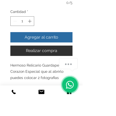
0/5
Cantidad
*
Agregar al carrito
Realizar compra
Hermoso Relicario Guardapelo
Corazon Especial que al abrirlo
puedes colocar 2 fotografias
INFO DEL PRODUCTO
Producto Original , realizado en
GARANTIA
Autentica plata ley.925
Todos nuestros productos estan