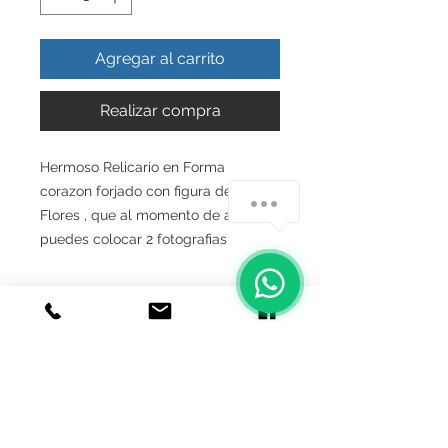
Agregar al carrito
Realizar compra
Hermoso Relicario en Forma
corazon forjado con figura de
Flores , que al momento de abrirlo
puedes colocar 2 fotografias
INFO DEL PRODUCTO
Producto Original , realizado en
GARANTIA
Autentica plata ley.925
Todos nuestros productos estan
Garantía De Fabricante De Por Vida
realizados artesanalmente , siempre
Medidas
Respaldamos nuestros productos y
cuidando la calidad en nuestros
lo garantizamos contra cualquier
productos para la satisfaccion de