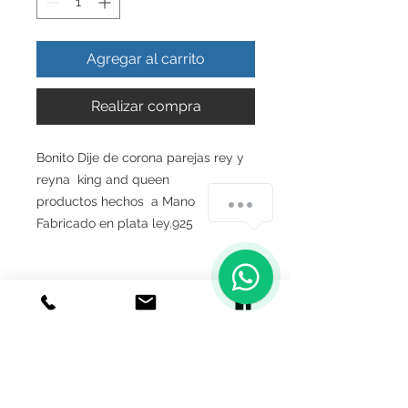
Agregar al carrito
Realizar compra
Bonito Dije de corona parejas rey y
reyna king and queen
¿Cómo podemos ayudarte?
productos hechos a Mano
Fabricado en plata ley.925
1
INFO DEL PRODUCTO
Producto Original , Realizado en
GARANTIA
Autentica plata ley.925
Todos nuestros productos estan
Garantía De Fabricante De Por Vida
realizados artesanalmente , siempre
Medidas Aproximadas
Respaldamos nuestros productos y