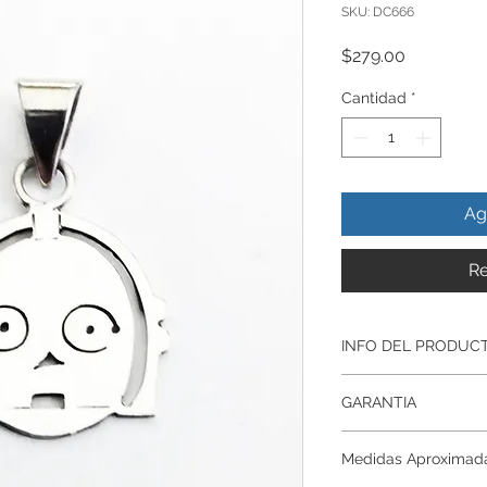
SKU: DC666
Precio
$279.00
Cantidad
*
Ag
Re
INFO DEL PRODUC
Producto Original , 
GARANTIA
ley.925
Todos nuestros prod
Garantía De Fabrica
artesanalmente , si
Medidas Aproximad
Respaldamos nuestr
nuestros productos p