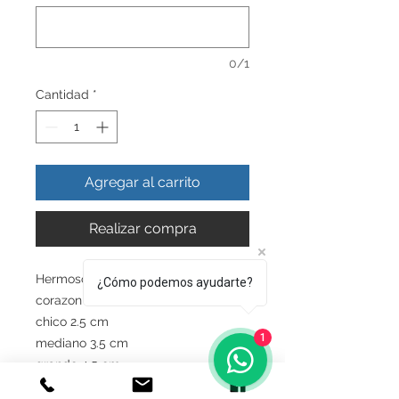
0/1
Cantidad
*
Agregar al carrito
Realizar compra
Hermosos dijes de estetoscopios sin
¿Cómo podemos ayudarte?
corazon
chico 2.5 cm
1
mediano 3.5 cm
grande 4.5 cm