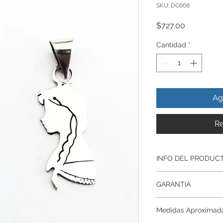
SKU: DC668
Precio
$727.00
Cantidad
*
Ag
Re
INFO DEL PRODUC
Producto Original , 
GARANTIA
ley.925
Todos nuestros prod
Garantía De Fabrica
artesanalmente , si
Medidas Aproximad
Respaldamos nuestr
nuestros productos p