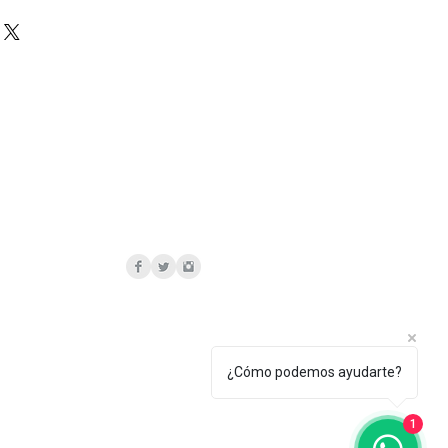
ecto de Fabricacion.
las irregularidades o variaciones
ceso artesanal o a las
rales se consideran parte del
o y no deben considerarse un
¿Cómo podemos ayudarte?
1