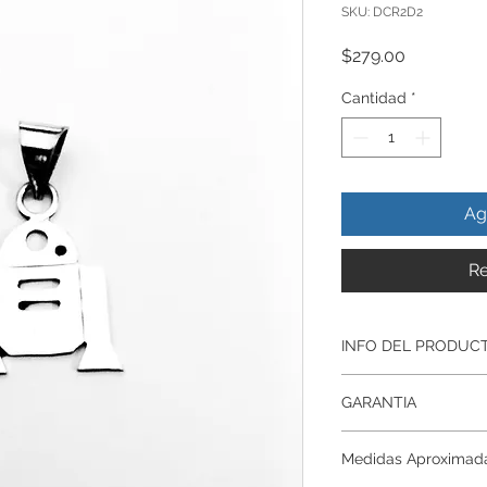
SKU: DCR2D2
Precio
$279.00
Cantidad
*
Ag
Re
INFO DEL PRODUC
Producto Original , 
GARANTIA
ley.925
Todos nuestros prod
Garantía De Fabrica
artesanalmente , si
Medidas Aproximad
Respaldamos nuestr
nuestros productos p