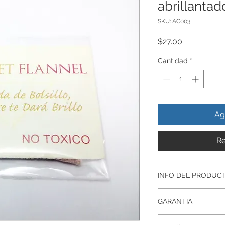
abrillantad
SKU: AC003
Precio
$27.00
Cantidad
*
Ag
Re
INFO DEL PRODUC
Producto Fabricado 
GARANTIA
Joyeria
sumergir las piezas
Garantía