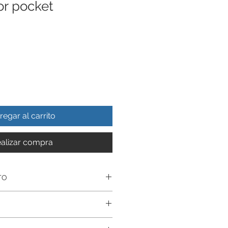
or pocket
regar al carrito
alizar compra
TO
especialmente para limpiar
 por 90 segundos ,