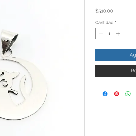
Precio
$510.00
Cantidad
*
Ag
Re