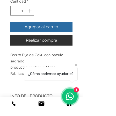
Cantidad
*
Agregar al carrito
Realizar compra
Bonito Dije de Goku con baculo
sagrado
productos hechos a Mano
Fabricado en plata ley.925
¿Cómo podemos ayudarte?
1
INFO DEL PRODUCTO
Producto Original , Realizado en
GARANTIA
Autentica plata ley.925