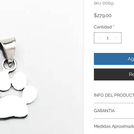
SKU: DC633
Precio
$279.00
Cantidad
*
Ag
Re
INFO DEL PRODUC
Producto Original , 
GARANTIA
ley.925
Todos nuestros prod
Garantía De Fabrica
artesanalmente , si
Medidas Aproximad
Respaldamos nuestr
nuestros productos p