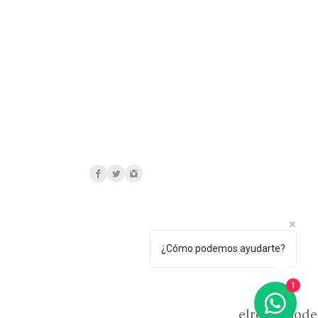
¿Cómo podemos ayudarte?
1
elrelicariod