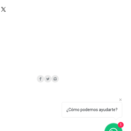
ecto de Fabricacion.
las irregularidades o variaciones
itch
ceso artesanal o a las
rales se consideran parte del
o y no deben considerarse un
¿Cómo podemos ayudarte?
1