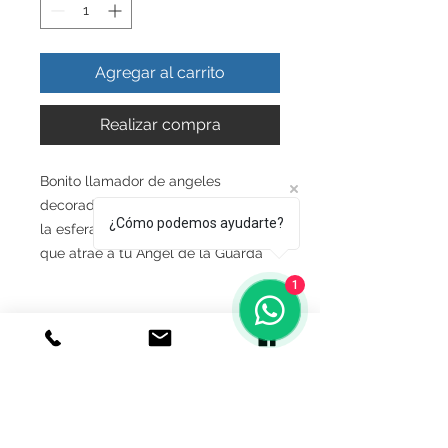
Agregar al carrito
Realizar compra
Bonito llamador de angeles
decorado espiral chico
¿Cómo podemos ayudarte?
la esfera emite un sonido Armonico
que atrae a tu Angel de la Guarda
1
INFO DEL PRODUCTO
Producto Original , Realizado en
Garantia
Autentica plata ley.925
Todos nuestros productos estan
GARANTIA
garantizados, son fabricados