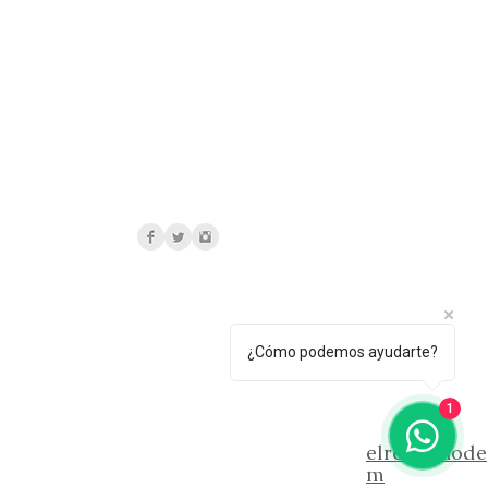
¿Cómo podemos ayudarte?
1
elrelicariod
m