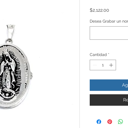
Precio
$2,122.00
Desea Grabar un nom
Cantidad
*
Ag
Re