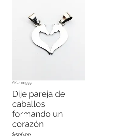
SKU: 00599
Dije pareja de
caballos
formando un
corazón
Precio
$506.00