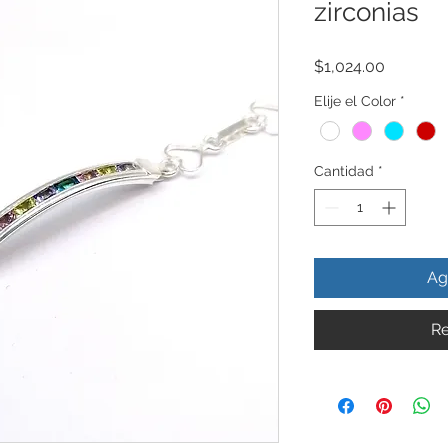
zirconias
Precio
$1,024.00
Elije el Color
*
Cantidad
*
Ag
Re