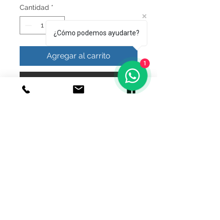
Cantidad
*
¿Cómo podemos ayudarte?
Agregar al carrito
1
Realizar compra
bonita pulsera quetzalcoalt plata
ley.925
© 2020 Joyeria el relicario de plata.