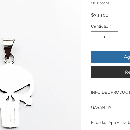
SKU: 00591
Precio
$349.00
Cantidad
*
Ag
Re
INFO DEL PRODUC
Producto Original , 
GARANTIA
ley.925
Todos nuestros prod
Garantía De Fabrica
artesanalmente , si
Medidas Aproximad
Respaldamos nuestr
nuestros productos p