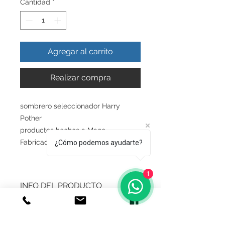
Cantidad
*
Agregar al carrito
Realizar compra
sombrero seleccionador Harry
Pother
productos hechos a Mano
Fabricado en plata ley.925
¿Cómo podemos ayudarte?
1
INFO DEL PRODUCTO
Producto Original , Realizado en
GARANTIA
Autentica plata ley.925