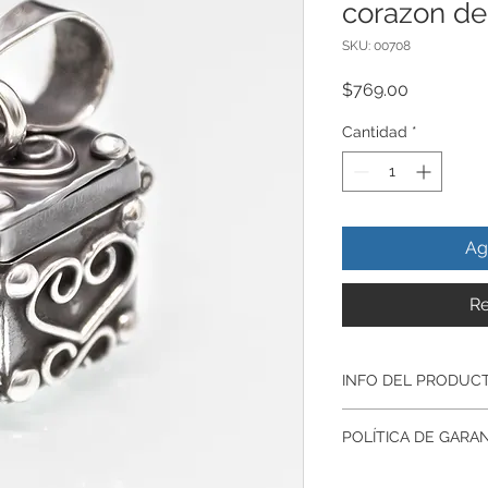
corazon de
SKU: 00708
Precio
$769.00
Cantidad
*
Ag
Re
INFO DEL PRODUC
Lleva siempre contig
POLÍTICA DE GARA
Todos nuestros prod
artesanalmente en p
Garantía De Fabrica